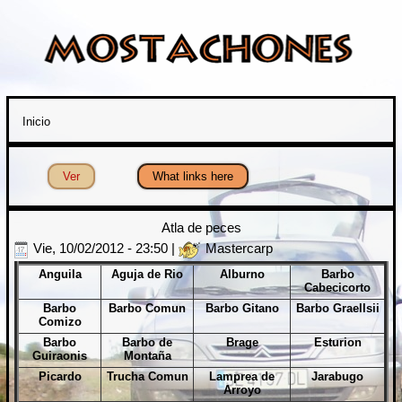
Inicio
Usted está aquí
Ver
(solapa activa)
What links here
Atla de peces
Vie, 10/02/2012 - 23:50
|
Mastercarp
Anguila
Aguja de Rio
Alburno
Barbo
Cabecicorto
Barbo
Barbo Comun
Barbo Gitano
Barbo Graellsii
Comizo
Barbo
Barbo de
Brage
Esturion
Guiraonis
Montaña
Picardo
Trucha Comun
Lamprea de
Jarabugo
Arroyo