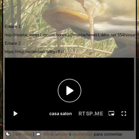
Enlace 1
rtsp://mostachones1:mostachones1@mostachones1.ddns.net:554/stream
Enlace 2
https://rtsp.me/embed/fb4hyzBz/
sobre Camara Mostachones En Directo acuarios
Leer más
|
Inicie sesión
o
regístrese
para comentar