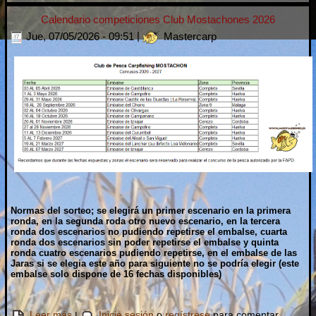
Calendario competiciones Club Mostachones 2026
Jue, 07/05/2026 - 09:51
|
Mastercarp
Normas del sorteo; se elegirá un primer escenario en la primera
ronda, en la segunda roda otro nuevo escenario, en la tercera
ronda dos escenarios no pudiendo repetirse el embalse, cuarta
ronda dos escenarios sin poder repetirse el embalse y quinta
ronda cuatro escenarios pudiendo repetirse, en el embalse de las
Jaras si se elegia este año para siguiente no se podría elegir (este
embalse solo dispone de 16 fechas disponibles)
sobre Calendario competiciones Club Mostachones
Leer más
|
Inicie sesión
o
regístrese
para comentar