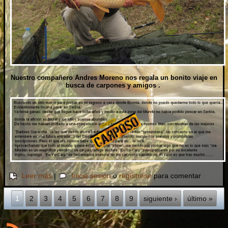
Nuestro compañero Andres Moreno nos regala un bonito viaje en
busca de carpones y amigos .
sobre Mostachones en Bosnia y Serbia
Leer más
|
Inicie sesión
o
regístrese
para comentar
Páginas
1
2
3
4
5
6
7
8
9
siguiente ›
último »