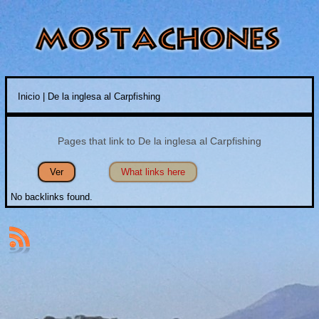
Inicio
|
De la inglesa al Carpfishing
Usted está aquí
Pages that link to De la inglesa al Carpfishing
Ver
What links here
(solapa activa)
No backlinks found.